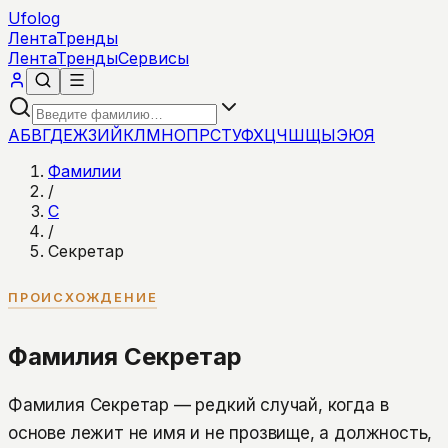
Ufolog
Лента
Тренды
Лента
Тренды
Сервисы
А
Б
В
Г
Д
Е
Ж
З
И
Й
К
Л
М
Н
О
П
Р
С
Т
У
Ф
Х
Ц
Ч
Ш
Щ
Ы
Э
Ю
Я
Фамилии
/
С
/
Секретар
ПРОИСХОЖДЕНИЕ
Фамилия Секретар
Фамилия Секретар — редкий случай, когда в
основе лежит не имя и не прозвище, а должность,