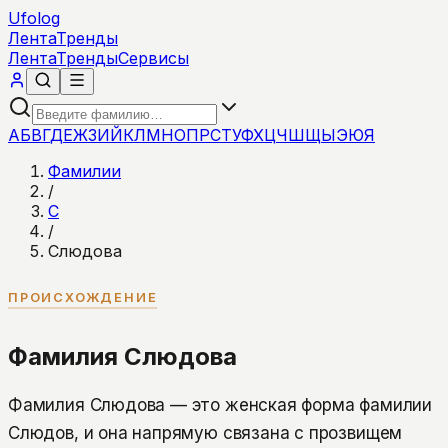
Ufolog
Лента
Тренды
Лента
Тренды
Сервисы
А
Б
В
Г
Д
Е
Ж
З
И
Й
К
Л
М
Н
О
П
Р
С
Т
У
Ф
Х
Ц
Ч
Ш
Щ
Ы
Э
Ю
Я
Фамилии
/
С
/
Слюдова
ПРОИСХОЖДЕНИЕ
Фамилия Слюдова
Фамилия Слюдова — это женская форма фамилии
Слюдов, и она напрямую связана с прозвищем