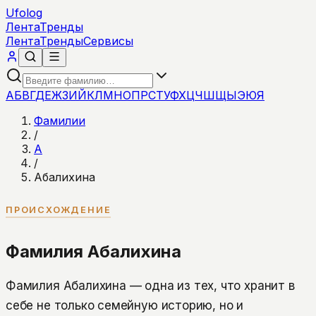
Ufolog
Лента
Тренды
Лента
Тренды
Сервисы
А
Б
В
Г
Д
Е
Ж
З
И
Й
К
Л
М
Н
О
П
Р
С
Т
У
Ф
Х
Ц
Ч
Ш
Щ
Ы
Э
Ю
Я
Фамилии
/
А
/
Абалихина
ПРОИСХОЖДЕНИЕ
Фамилия Абалихина
Фамилия Абалихина — одна из тех, что хранит в
себе не только семейную историю, но и