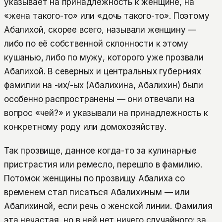
указывает на принадлежность к женщине, на
«жена такого-то» или «дочь такого-то». Поэтому
Абалихой, скорее всего, называли женщину —
либо по её собственной склонности к этому
кушанью, либо по мужу, которого уже прозвали
Абалихой. В северных и центральных губерниях
фамилии на -их/-ых (Абалихина, Абалихин) были
особенно распространены — они отвечали на
вопрос «чей?» и указывали на принадлежность к
конкретному роду или домохозяйству.
Так прозвище, данное когда-то за кулинарные
пристрастия или ремесло, перешло в фамилию.
Потомок женщины по прозвищу Абалиха со
временем стал писаться Абалихиным — или
Абалихиной, если речь о женской линии. Фамилия
эта нечастая, но в ней нет ничего случайного: за