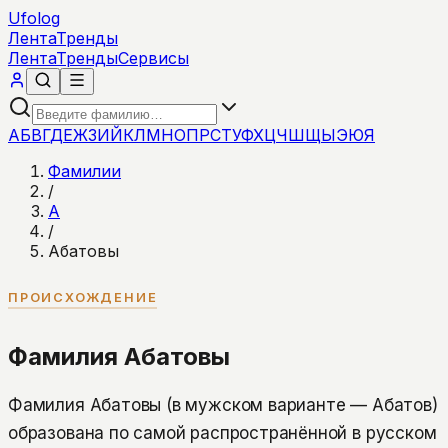
Ufolog
Лента
Тренды
Лента
Тренды
Сервисы
А
Б
В
Г
Д
Е
Ж
З
И
Й
К
Л
М
Н
О
П
Р
С
Т
У
Ф
Х
Ц
Ч
Ш
Щ
Ы
Э
Ю
Я
Фамилии
/
А
/
Абатовы
ПРОИСХОЖДЕНИЕ
Фамилия Абатовы
Фамилия Абатовы (в мужском варианте — Абатов)
образована по самой распространённой в русском