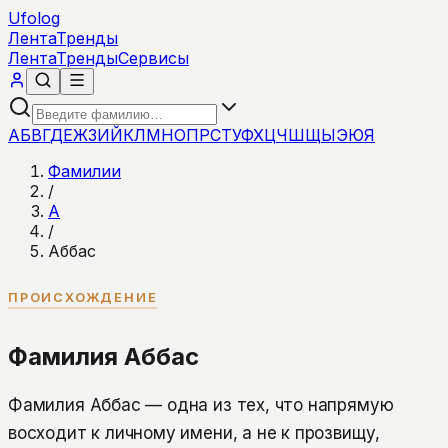
Ufolog
Лента
Тренды
Лента
Тренды
Сервисы
А
Б
В
Г
Д
Е
Ж
З
И
Й
К
Л
М
Н
О
П
Р
С
Т
У
Ф
Х
Ц
Ч
Ш
Щ
Ы
Э
Ю
Я
Фамилии
/
А
/
Аббас
ПРОИСХОЖДЕНИЕ
Фамилия Аббас
Фамилия Аббас — одна из тех, что напрямую
восходит к личному имени, а не к прозвищу,