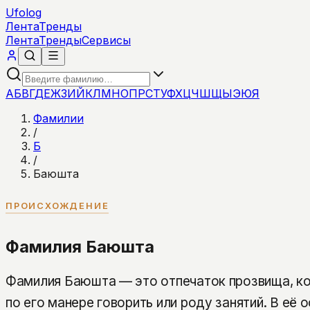
Ufolog
Лента
Тренды
Лента
Тренды
Сервисы
А
Б
В
Г
Д
Е
Ж
З
И
Й
К
Л
М
Н
О
П
Р
С
Т
У
Ф
Х
Ц
Ч
Ш
Щ
Ы
Э
Ю
Я
Фамилии
/
Б
/
Баюшта
ПРОИСХОЖДЕНИЕ
Фамилия Баюшта
Фамилия Баюшта — это отпечаток прозвища, к
по его манере говорить или роду занятий. В её 