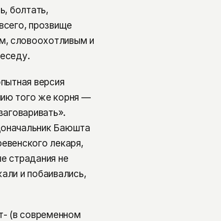
ь, болтать,
всего, прозвище
м, словоохотливым и
беседу.
опытная версия
нию того же корня —
заговаривать».
доначальник Баюшта
ревенского лекаря,
ые страдания не
али и побаивались,
- (в современном