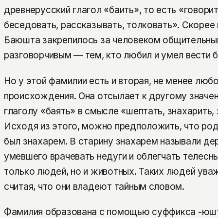
древнерусский глагол «баить», то есть «говорит
беседовать, рассказывать, толковать». Скорее 
Баюшта закрепилось за человеком общительны
разговорчивым — тем, кто любил и умел вести 
Но у этой фамилии есть и вторая, не менее люб
происхождения. Она отсылает к другому значе
глаголу «баять» в смысле «шептать, знахарить, 
Исходя из этого, можно предположить, что ро
был знахарем. В старину знахарем называли де
умевшего врачевать недуги и облегчать телесн
только людей, но и животных. Таких людей уваж
считая, что они владеют тайным словом.
Фамилия образована с помощью суффикса -юшт