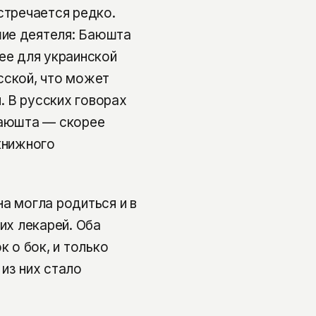
стречается редко.
шие деятеля: Баюшта
ее для украинской
сской, что может
 В русских говорах
Баюшта — скорее
книжного
а могла родиться и в
их лекарей. Оба
к о бок, и только
из них стало