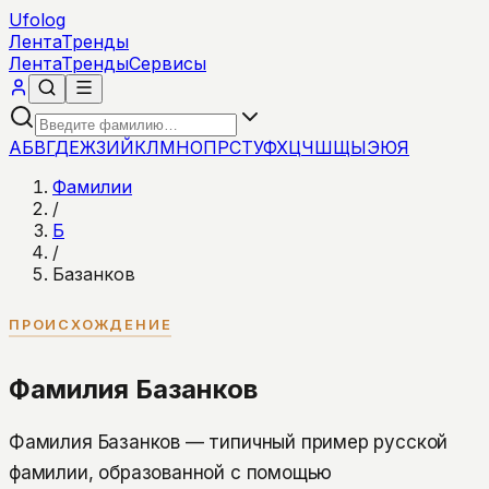
Ufolog
Лента
Тренды
Лента
Тренды
Сервисы
А
Б
В
Г
Д
Е
Ж
З
И
Й
К
Л
М
Н
О
П
Р
С
Т
У
Ф
Х
Ц
Ч
Ш
Щ
Ы
Э
Ю
Я
Фамилии
/
Б
/
Базанков
ПРОИСХОЖДЕНИЕ
Фамилия Базанков
Фамилия Базанков — типичный пример русской
фамилии, образованной с помощью