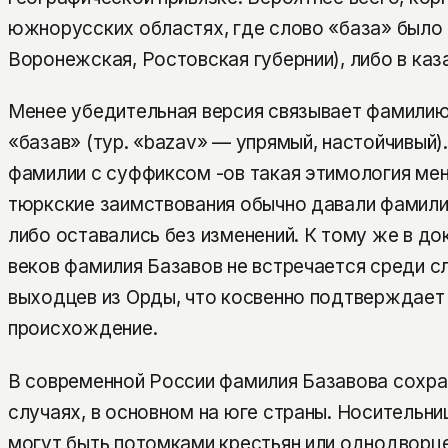
южнорусских областях, где слово «база» было 
Воронежская, Ростовская губернии), либо в каз
Менее убедительная версия связывает фамили
«базав» (тур. «bazav» — упрямый, настойчивый)
фамилии с суффиксом -ов такая этимология мене
тюркские заимствования обычно давали фамилии 
либо оставались без изменений. К тому же в док
веков фамилия Базавов не встречается среди с
выходцев из Орды, что косвенно подтверждает
происхождение.
В современной России фамилия Базавова сохра
случаях, в основном на юге страны. Носительн
могут быть потомками крестьян или однодворце