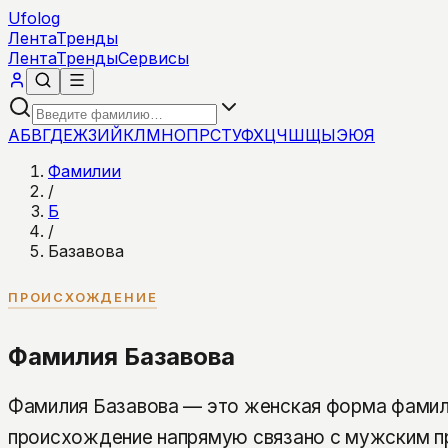
Ufolog
Лента
Тренды
Лента
Тренды
Сервисы
А
Б
В
Г
Д
Е
Ж
З
И
Й
К
Л
М
Н
О
П
Р
С
Т
У
Ф
Х
Ц
Ч
Ш
Щ
Ы
Э
Ю
Я
Фамилии
/
Б
/
Базавова
ПРОИСХОЖДЕНИЕ
Фамилия Базавова
Фамилия Базавова — это женская форма фамили
происхождение напрямую связано с мужским п