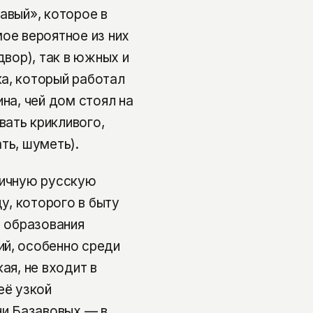
авый», которое в
ое вероятное из них
двор), так в южных и
а, который работал
на, чей дом стоял на
ать крикливого,
ть, шуметь).
пичную русскую
у, которого в быту
а образования
ий, особенно среди
ая, не входит в
её узкой
ни Базавовых — в