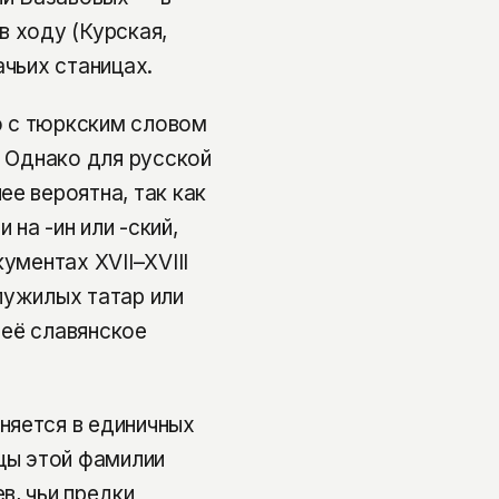
в ходу (Курская,
ачьих станицах.
ю с тюркским словом
. Однако для русской
е вероятна, так как
на -ин или -ский,
ументах XVII–XVIII
лужилых татар или
 её славянское
няется в единичных
ицы этой фамилии
в, чьи предки