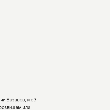
и Базавов, и её
розвищем или