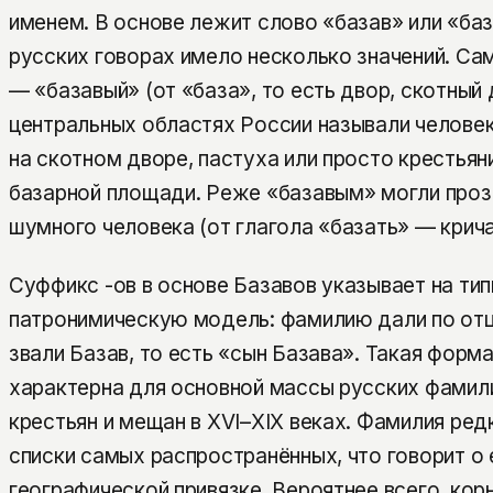
именем. В основе лежит слово «базав» или «баз
русских говорах имело несколько значений. Сам
— «базавый» (от «база», то есть двор, скотный 
центральных областях России называли человек
на скотном дворе, пастуха или просто крестьяни
базарной площади. Реже «базавым» могли прозв
шумного человека (от глагола «базать» — крича
Суффикс -ов в основе Базавов указывает на ти
патронимическую модель: фамилию дали по отц
звали Базав, то есть «сын Базава». Такая форм
характерна для основной массы русских фамил
крестьян и мещан в XVI–XIX веках. Фамилия редк
списки самых распространённых, что говорит о 
географической привязке. Вероятнее всего, кор