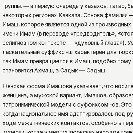
группы, — в первую очередь у казахов, татар, б
некоторых регионах Кавказа. Основа фамилии 
Имаш, которое является одной из производных
имени Имам (в переводе «предводитель», «стоя
религиозном контексте — «духовный глава»). 
ласкательный суффикс -ш характерен для тюрк
так Имам превращается в Имаш, подобно тому
становится Ахмаш, а Садык — Садыш.
Женская форма Имашова указывает, что носит
женщина, а мужской вариант, Имашов, образов
патронимической модели с суффиксом -ов. Это 
когда национальное имя адаптировалось под р
ходе межэтнических контактов, особенно в пе
империи, когда у многих тюркских народов поя