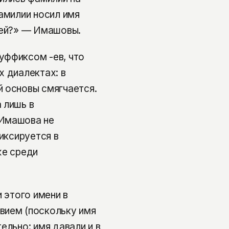
амилии носил имя
чей?» — Имашовы.
уффиксом -ев, что
х диалектах: в
 основы смягчается.
 лишь в
 Имашова не
иксируется в
же среди
 этого имени в
вием (поскольку имя
ельно: имя давали и в