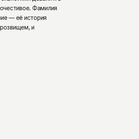
гочестивое. Фамилия
вие — её история
прозвищем, и