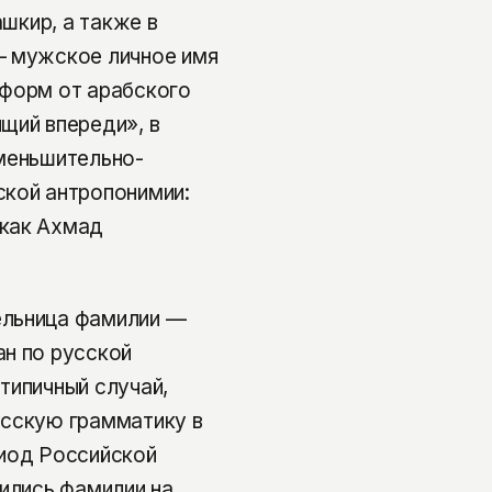
ашкир, а также в
— мужское личное имя
 форм от арабского
щий впереди», в
Уменьшительно-
ской антропонимии:
 как Ахмад
ельница фамилии —
ан по русской
типичный случай,
усскую грамматику в
риод Российской
вились фамилии на