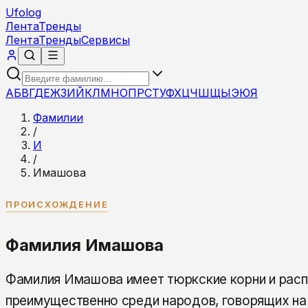
Ufolog
Лента
Тренды
Лента
Тренды
Сервисы
А
Б
В
Г
Д
Е
Ж
З
И
Й
К
Л
М
Н
О
П
Р
С
Т
У
Ф
Х
Ц
Ч
Ш
Щ
Ы
Э
Ю
Я
Фамилии
/
И
/
Имашова
ПРОИСХОЖДЕНИЕ
Фамилия Имашова
Фамилия Имашова имеет тюркские корни и рас
преимущественно среди народов, говорящих на