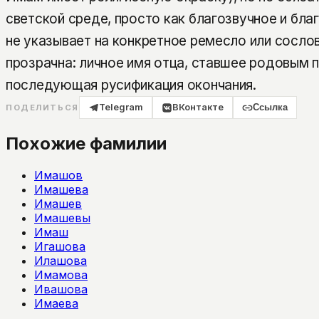
светской среде, просто как благозвучное и бла
не указывает на конкретное ремесло или сосло
прозрачна: личное имя отца, ставшее родовым 
последующая русификация окончания.
Telegram
ВКонтакте
Ссылка
ПОДЕЛИТЬСЯ
Похожие фамилии
Имашов
Имашева
Имашев
Имашевы
Имаш
Игашова
Илашова
Имамова
Ивашова
Имаева