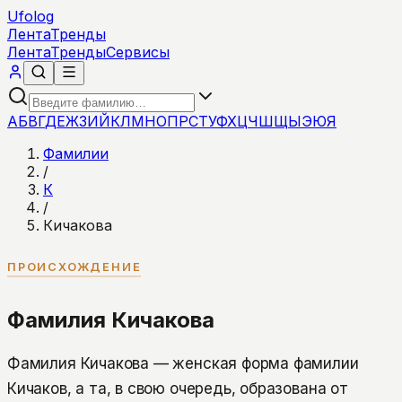
Ufolog
Лента
Тренды
Лента
Тренды
Сервисы
А
Б
В
Г
Д
Е
Ж
З
И
Й
К
Л
М
Н
О
П
Р
С
Т
У
Ф
Х
Ц
Ч
Ш
Щ
Ы
Э
Ю
Я
Фамилии
/
К
/
Кичакова
ПРОИСХОЖДЕНИЕ
Фамилия Кичакова
Фамилия Кичакова — женская форма фамилии
Кичаков, а та, в свою очередь, образована от