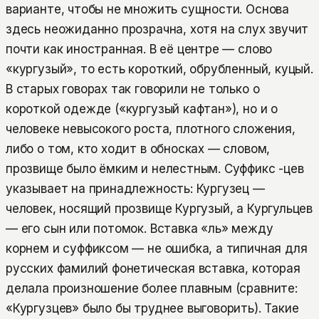
варианте, чтобы не множить сущности. Основа
здесь неожиданно прозрачна, хотя на слух звучит
почти как иностранная. В её центре — слово
«кургузый», то есть короткий, обрубленный, куцый.
В старых говорах так говорили не только о
короткой одежде («кургузый кафтан»), но и о
человеке невысокого роста, плотного сложения,
либо о том, кто ходит в обносках — словом,
прозвище было ёмким и нелестным. Суффикс -цев
указывает на принадлежность: Кургузец —
человек, носящий прозвище Кургузый, а Кургульцев
— его сын или потомок. Вставка «ль» между
корнем и суффиксом — не ошибка, а типичная для
русских фамилий фонетическая вставка, которая
делала произношение более плавным (сравните:
«Кургузцев» было бы труднее выговорить). Такие