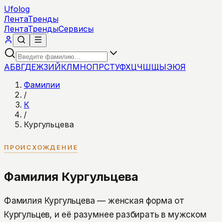
Ufolog
Лента
Тренды
Лента
Тренды
Сервисы
А
Б
В
Г
Д
Е
Ж
З
И
Й
К
Л
М
Н
О
П
Р
С
Т
У
Ф
Х
Ц
Ч
Ш
Щ
Ы
Э
Ю
Я
Фамилии
/
К
/
Кургульцева
ПРОИСХОЖДЕНИЕ
Фамилия Кургульцева
Фамилия Кургульцева — женская форма от
Кургульцев, и её разумнее разбирать в мужском