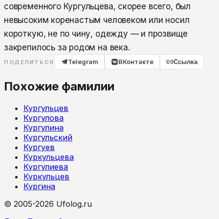
современного Кургульцева, скорее всего, был
невысоким коренастым человеком или носил
короткую, не по чину, одежду — и прозвище
закрепилось за родом на века.
Telegram
ВКонтакте
Ссылка
ПОДЕЛИТЬСЯ
Похожие фамилии
Кургульцев
Кургулова
Кургулина
Кургульский
Кургуев
Куркульцева
Кургулиева
Куркульцев
Кургина
© 2005-2026 Ufolog.ru