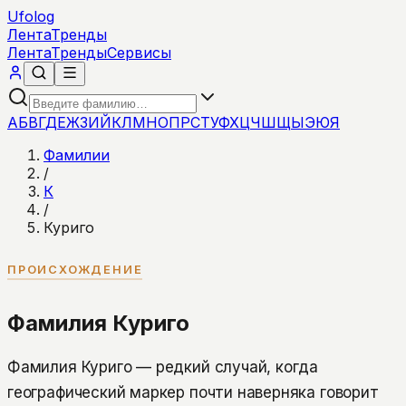
Ufolog
Лента
Тренды
Лента
Тренды
Сервисы
А
Б
В
Г
Д
Е
Ж
З
И
Й
К
Л
М
Н
О
П
Р
С
Т
У
Ф
Х
Ц
Ч
Ш
Щ
Ы
Э
Ю
Я
Фамилии
/
К
/
Куриго
ПРОИСХОЖДЕНИЕ
Фамилия Куриго
Фамилия Куриго — редкий случай, когда
географический маркер почти наверняка говорит