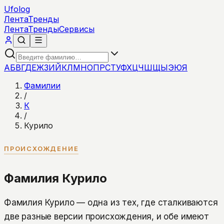
Ufolog
Лента
Тренды
Лента
Тренды
Сервисы
А
Б
В
Г
Д
Е
Ж
З
И
Й
К
Л
М
Н
О
П
Р
С
Т
У
Ф
Х
Ц
Ч
Ш
Щ
Ы
Э
Ю
Я
Фамилии
/
К
/
Курило
ПРОИСХОЖДЕНИЕ
Фамилия Курило
Фамилия Курило — одна из тех, где сталкиваются
две разные версии происхождения, и обе имеют