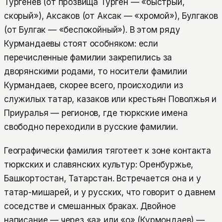
Тургенев (от прозвища Турген — «быстрый,
скорый»), Аксаков (от Аксак — «хромой»), Булгаков
(от Булгак — «беспокойный»). В этом ряду
Курмандаевы стоят особняком: если
перечисленные фамилии закрепились за
дворянскими родами, то носители фамилии
Курмандаев, скорее всего, происходили из
служилых татар, казаков или крестьян Поволжья и
Приуралья — регионов, где тюркские имена
свободно переходили в русские фамилии.
Географически фамилия тяготеет к зоне контакта
тюркских и славянских культур: Оренбуржье,
Башкортостан, Татарстан. Встречается она и у
татар-мишарей, и у русских, что говорит о давнем
соседстве и смешанных браках. Двойное
написание — через «а» или «о» (Курмондаев) —