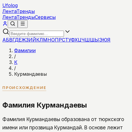
Ufolog
Лента
Тренды
Лента
Тренды
Сервисы
А
Б
В
Г
Д
Е
Ж
З
И
Й
К
Л
М
Н
О
П
Р
С
Т
У
Ф
Х
Ц
Ч
Ш
Щ
Ы
Э
Ю
Я
Фамилии
/
К
/
Курмандаевы
ПРОИСХОЖДЕНИЕ
Фамилия Курмандаевы
Фамилия Курмандаевы образована от тюркского
имени или прозвища Курмандай. В основе лежит