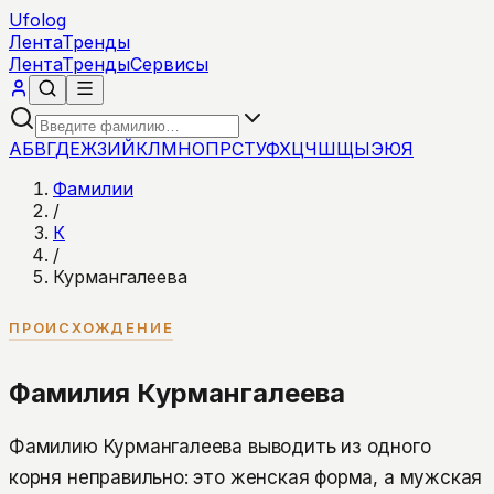
Ufolog
Лента
Тренды
Лента
Тренды
Сервисы
А
Б
В
Г
Д
Е
Ж
З
И
Й
К
Л
М
Н
О
П
Р
С
Т
У
Ф
Х
Ц
Ч
Ш
Щ
Ы
Э
Ю
Я
Фамилии
/
К
/
Курмангалеева
ПРОИСХОЖДЕНИЕ
Фамилия Курмангалеева
Фамилию Курмангалеева выводить из одного
корня неправильно: это женская форма, а мужская