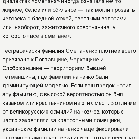
диалектах «сметана» иногда означала нечто
жирное, белое или обильное — так могли прозвать
человека с бледной кожей, светлыми волосами
или, наоборот, зажиточного крестьянина, у
которого «всё в сметане».
Географически фамилия Сметаненко плотнее всего
привязана к Полтавщине, Черкащине и
Слобожанщине — территориям бывшей
Гетманщины, где фамилии на -енко были
доминирующей моделью. Если ваш предок носил
эту фамилию, с высокой вероятностью он был
казаком или крестьянином из этих мест. В отличие
от великорусских фамилий на -ов/-ев, которые
часто закрепляли за крепостными помещики,
украинские фамилии на -енко чаще фиксировали
прозвище самого человека или его отца в реестрах