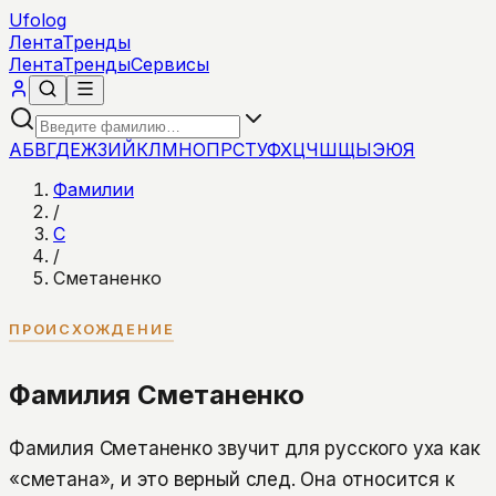
Ufolog
Лента
Тренды
Лента
Тренды
Сервисы
А
Б
В
Г
Д
Е
Ж
З
И
Й
К
Л
М
Н
О
П
Р
С
Т
У
Ф
Х
Ц
Ч
Ш
Щ
Ы
Э
Ю
Я
Фамилии
/
С
/
Сметаненко
ПРОИСХОЖДЕНИЕ
Фамилия Сметаненко
Фамилия Сметаненко звучит для русского уха как
«сметана», и это верный след. Она относится к