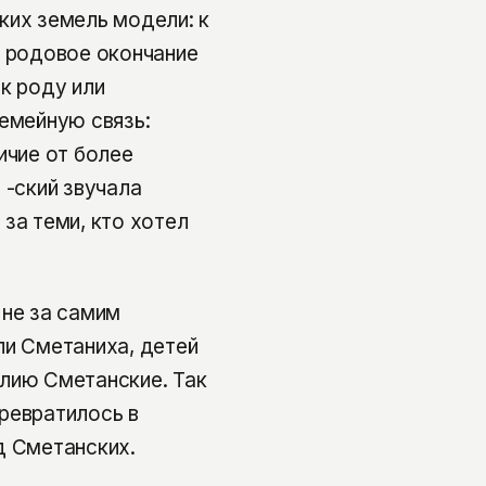
ких земель модели: к
м родовое окончание
к роду или
семейную связь:
ичие от более
 -ский звучала
за теми, кто хотел
 не за самим
ли Сметаниха, детей
илию Сметанские. Так
ревратилось в
д Сметанских.