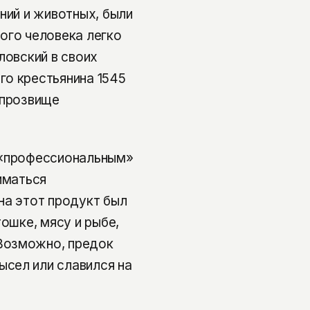
ний и животных, были
ого человека легко
ловский в своих
го крестьянина 1545
 прозвище
 «профессиональным»
иматься
на этот продукт был
ошке, мясу и рыбе,
Возможно, предок
сел или славился на