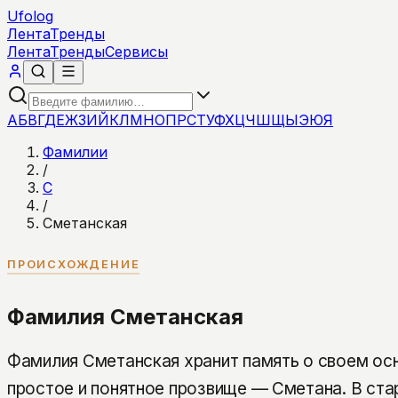
Ufolog
Лента
Тренды
Лента
Тренды
Сервисы
А
Б
В
Г
Д
Е
Ж
З
И
Й
К
Л
М
Н
О
П
Р
С
Т
У
Ф
Х
Ц
Ч
Ш
Щ
Ы
Э
Ю
Я
Фамилии
/
С
/
Сметанская
ПРОИСХОЖДЕНИЕ
Фамилия Сметанская
Фамилия Сметанская хранит память о своем ос
простое и понятное прозвище — Сметана. В ста