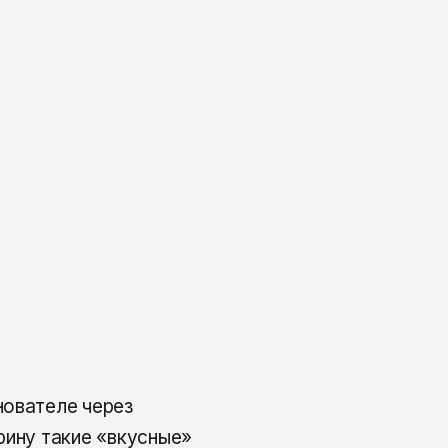
нователе через
рину такие «вкусные»