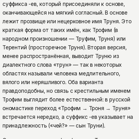
суффикса -ев, который присоединяли к основе,
оканчивающейся на мягкий согласный. В основе
лежит прозвище или нецерковное имя Труня. Это
краткая форма от таких имён, как Трофим (в
народном произношении — Труфим, Труня) или
Терентий (просторечное Труня). Вторая версия,
менее распространённая, выводит Труню из
диалектного слова «трун» — так в некоторых
областях называли человека медлительного,
вялого или неряшливого. Оба варианта
правдоподобны, но связь с крестильным именем
Трофим выглядит более естественной: в русской
ономастике переход «Трофим → Троня → Труня»
встречается нередко, а суффикс -ев указывает на
принадлежность («чей?» — сын Труни).