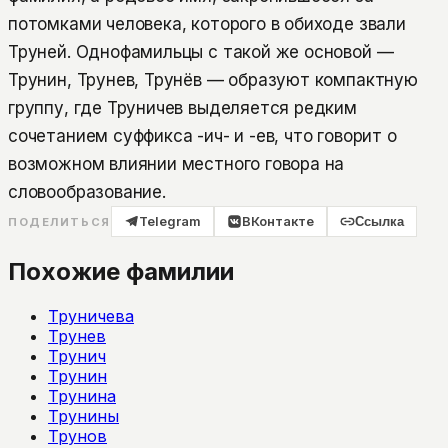
потомками человека, которого в обиходе звали
Труней. Однофамильцы с такой же основой —
Трунин, Трунев, Трунёв — образуют компактную
группу, где Труничев выделяется редким
сочетанием суффикса -ич- и -ев, что говорит о
возможном влиянии местного говора на
словообразование.
Telegram
ВКонтакте
Ссылка
ПОДЕЛИТЬСЯ
Похожие фамилии
Труничева
Трунев
Трунич
Трунин
Трунина
Трунины
Трунов