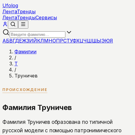
Ufolog
Лента
Тренды
Лента
Тренды
Сервисы
А
Б
В
Г
Д
Е
Ж
З
И
Й
К
Л
М
Н
О
П
Р
С
Т
У
Ф
Х
Ц
Ч
Ш
Щ
Ы
Э
Ю
Я
Фамилии
/
Т
/
Труничев
ПРОИСХОЖДЕНИЕ
Фамилия Труничев
Фамилия Труничев образована по типичной
русской модели с помощью патронимического