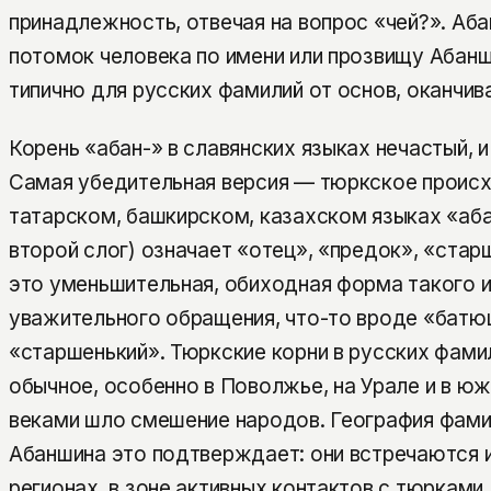
принадлежность, отвечая на вопрос «чей?». Аба
потомок человека по имени или прозвищу Абанш
типично для русских фамилий от основ, оканчив
Корень «абан-» в славянских языках нечастый, и
Самая убедительная версия — тюркское проис
татарском, башкирском, казахском языках «аба
второй слог) означает «отец», «предок», «ста
это уменьшительная, обиходная форма такого и
уважительного обращения, что-то вроде «батю
«старшенький». Тюркские корни в русских фами
обычное, особенно в Поволжье, на Урале и в юж
веками шло смешение народов. География фами
Абаншина это подтверждает: они встречаются и
регионах, в зоне активных контактов с тюрками.