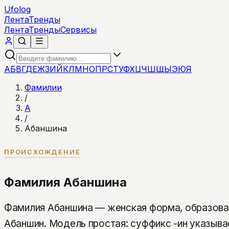
Ufolog
Лента
Тренды
Лента
Тренды
Сервисы
А
Б
В
Г
Д
Е
Ж
З
И
Й
К
Л
М
Н
О
П
Р
С
Т
У
Ф
Х
Ц
Ч
Ш
Щ
Ы
Э
Ю
Я
Фамилии
/
А
/
Абаншина
ПРОИСХОЖДЕНИЕ
Фамилия Абаншина
Фамилия Абаншина — женская форма, образова
Абаншин. Модель простая: суффикс -ин указыва