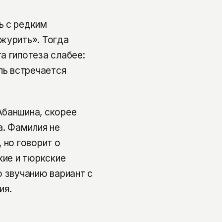
ь с редким
журить». Тогда
а гипотеза слабее:
ль встречается
Абаншина, скорее
а. Фамилия не
 но говорит о
кие и тюркские
о звучанию вариант с
ия.