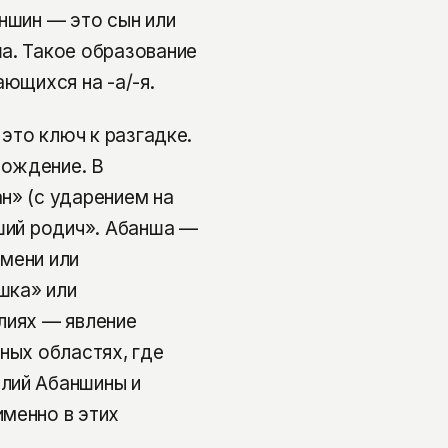
ншин — это сын или
а. Такое образование
ающихся на -а/-я.
 это ключ к разгадке.
хождение. В
н» (с ударением на
рший родич». Абанша —
мени или
шка» или
лиях — явление
ных областях, где
лий Абаншины и
менно в этих