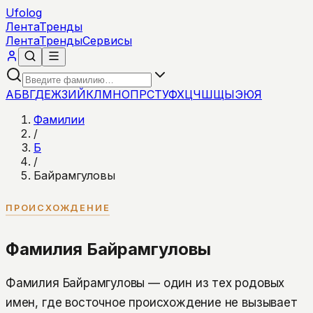
Ufolog
Лента
Тренды
Лента
Тренды
Сервисы
А
Б
В
Г
Д
Е
Ж
З
И
Й
К
Л
М
Н
О
П
Р
С
Т
У
Ф
Х
Ц
Ч
Ш
Щ
Ы
Э
Ю
Я
Фамилии
/
Б
/
Байрамгуловы
ПРОИСХОЖДЕНИЕ
Фамилия Байрамгуловы
Фамилия Байрамгуловы — один из тех родовых
имен, где восточное происхождение не вызывает