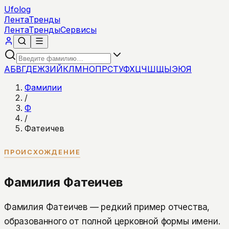
Ufolog
Лента
Тренды
Лента
Тренды
Сервисы
А
Б
В
Г
Д
Е
Ж
З
И
Й
К
Л
М
Н
О
П
Р
С
Т
У
Ф
Х
Ц
Ч
Ш
Щ
Ы
Э
Ю
Я
Фамилии
/
Ф
/
Фатеичев
ПРОИСХОЖДЕНИЕ
Фамилия Фатеичев
Фамилия Фатеичев — редкий пример отчества,
образованного от полной церковной формы имени.