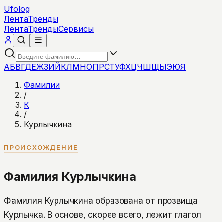
Ufolog
Лента
Тренды
Лента
Тренды
Сервисы
А
Б
В
Г
Д
Е
Ж
З
И
Й
К
Л
М
Н
О
П
Р
С
Т
У
Ф
Х
Ц
Ч
Ш
Щ
Ы
Э
Ю
Я
Фамилии
/
К
/
Курлычкина
ПРОИСХОЖДЕНИЕ
Фамилия Курлычкина
Фамилия Курлычкина образована от прозвища
Курлычка. В основе, скорее всего, лежит глагол