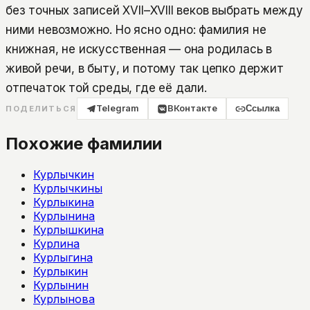
без точных записей XVII–XVIII веков выбрать между
ними невозможно. Но ясно одно: фамилия не
книжная, не искусственная — она родилась в
живой речи, в быту, и потому так цепко держит
отпечаток той среды, где её дали.
Telegram
ВКонтакте
Ссылка
ПОДЕЛИТЬСЯ
Похожие фамилии
Курлычкин
Курлычкины
Курлыкина
Курлынина
Курлышкина
Курлина
Курлыгина
Курлыкин
Курлынин
Курлынова