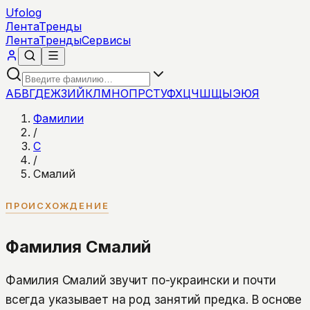
Ufolog
Лента
Тренды
Лента
Тренды
Сервисы
А
Б
В
Г
Д
Е
Ж
З
И
Й
К
Л
М
Н
О
П
Р
С
Т
У
Ф
Х
Ц
Ч
Ш
Щ
Ы
Э
Ю
Я
Фамилии
/
С
/
Смалий
ПРОИСХОЖДЕНИЕ
Фамилия Смалий
Фамилия Смалий звучит по-украински и почти
всегда указывает на род занятий предка. В основе